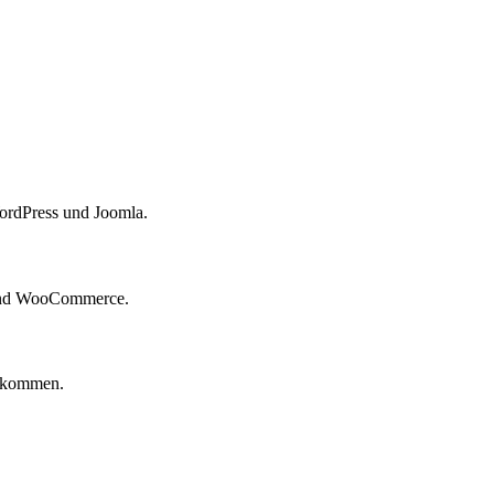
ord­Press und Joomla.
ss und WooCommerce.
u kommen.